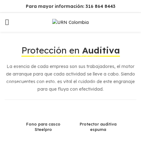
Para mayor información: 316 864 8443
INICIO
PRODUCTOS
Dotación Textil para Empresas
Dotación de Seguridad Industrial
Protección en
Auditiva
Dotación de Calzado Industrial
La esencia de cada empresa son sus trabajadores, el motor
QUIÉNES SOMOS
CLIENTES
de arranque para que cada actividad se lleve a cabo. Siendo
consecuentes con esto, es vital el cuidado de este engranaje
DISTRIBUIDORES
CONTÁCTENOS
para que fluya con efectividad.
Fono para casco
Protector auditiva
Steelpro
espuma