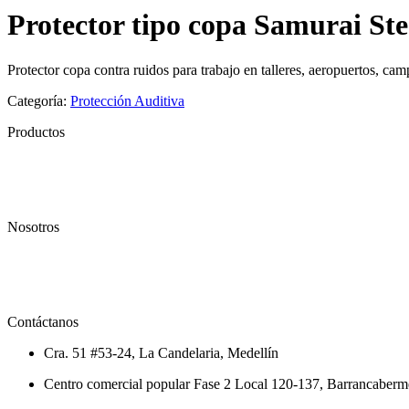
Protector tipo copa Samurai Ste
Protector copa contra ruidos para trabajo en talleres, aeropuertos, ca
Categoría:
Protección Auditiva
Productos
Textil
Seguridad Industrial
Calzado
Nosotros
Conócenos
Política de privacidad
Distribuidores
Contáctanos
Cra. 51 #53-24, La Candelaria, Medellín
Centro comercial popular Fase 2 Local 120-137, Barrancaberm