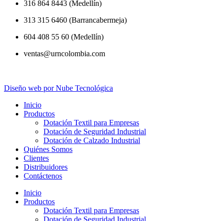
316 864 8443 (Medellín)
313 315 6460 (Barrancabermeja)
604 408 55 60 (Medellín)
ventas@urncolombia.com
Diseño web por Nube Tecnológica
Inicio
Productos
Dotación Textil para Empresas
Dotación de Seguridad Industrial
Dotación de Calzado Industrial
Quiénes Somos
Clientes
Distribuidores
Contáctenos
Inicio
Productos
Dotación Textil para Empresas
Dotación de Seguridad Industrial