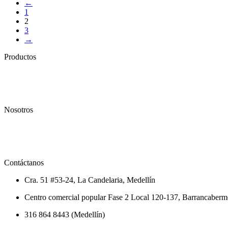
←
1
2
3
→
Productos
Textil
Seguridad Industrial
Calzado
Nosotros
Conócenos
Política de privacidad
Distribuidores
Contáctanos
Cra. 51 #53-24, La Candelaria, Medellín
Centro comercial popular Fase 2 Local 120-137, Barrancaberm
316 864 8443 (Medellín)