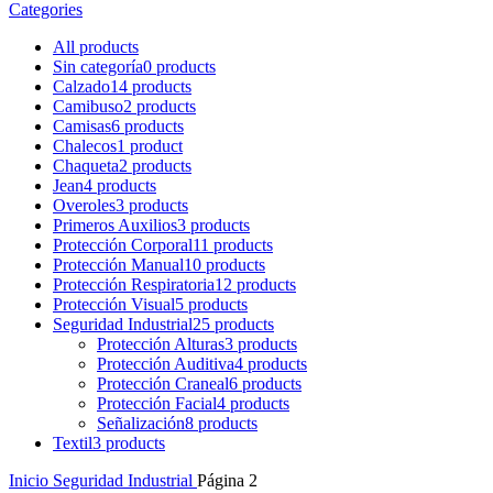
Categories
All
products
Sin categoría
0 products
Calzado
14 products
Camibuso
2 products
Camisas
6 products
Chalecos
1 product
Chaqueta
2 products
Jean
4 products
Overoles
3 products
Primeros Auxilios
3 products
Protección Corporal
11 products
Protección Manual
10 products
Protección Respiratoria
12 products
Protección Visual
5 products
Seguridad Industrial
25 products
Protección Alturas
3 products
Protección Auditiva
4 products
Protección Craneal
6 products
Protección Facial
4 products
Señalización
8 products
Textil
3 products
Inicio
Seguridad Industrial
Página 2