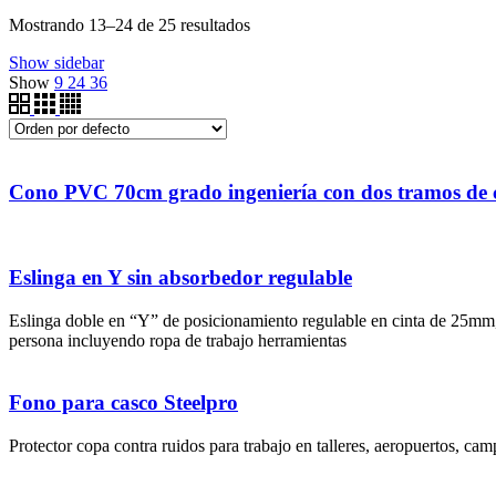
Mostrando 13–24 de 25 resultados
Show sidebar
Show
9
24
36
Cono PVC 70cm grado ingeniería con dos tramos de c
Eslinga en Y sin absorbedor regulable
Eslinga doble en “Y” de posicionamiento regulable en cinta de 25mm, 
persona incluyendo ropa de trabajo herramientas
Fono para casco Steelpro
Protector copa contra ruidos para trabajo en talleres, aeropuertos, ca