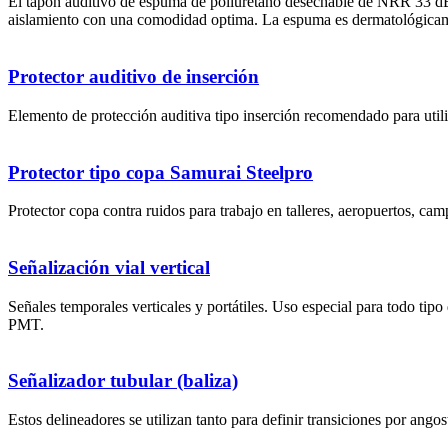
El tapón auditivo de espuma de poliuretano desechable de NRR 33 dB. 
aislamiento con una comodidad optima. La espuma es dermatológicament
Protector auditivo de inserción
Elemento de protección auditiva tipo inserción recomendado para util
Protector tipo copa Samurai Steelpro
Protector copa contra ruidos para trabajo en talleres, aeropuertos, ca
Señalización vial vertical
Señales temporales verticales y portátiles. Uso especial para todo tipo 
PMT.
Señalizador tubular (baliza)
Estos delineadores se utilizan tanto para definir transiciones por ang